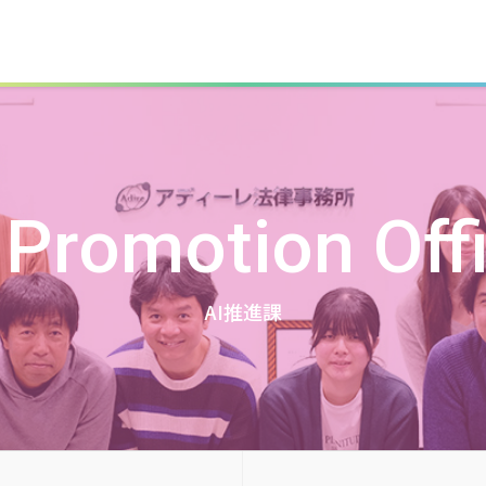
 Promotion Off
AI推進課