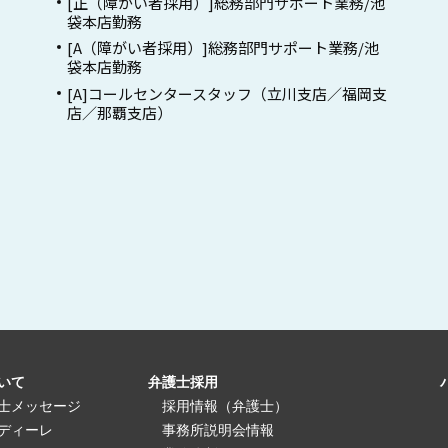
[正（障がい者採用）]総務部門サポート業務/池
袋本店勤務
[A（障がい者採用）]総務部門サポート業務/池
袋本店勤務
[A]コールセンタースタッフ（立川支店／福岡支
店／那覇支店）
いて
弁護士採用
士メッセージ
採用情報（弁護士）
ディーレ
事務所説明会情報