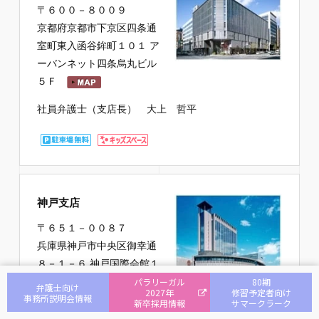
〒６００－８００９
京都府京都市下京区四条通
室町東入函谷鉾町１０１ ア
ーバンネット四条烏丸ビル
５Ｆ
社員弁護士（支店長） 大上 哲平
神戸支店
〒６５１－００８７
兵庫県神戸市中央区御幸通
８－１－６ 神戸国際会館１
６Ｆ
パラリーガル
80期
弁護士向け
2027年
修習予定者向け
事務所説明会情報
新卒採用情報
サマークラーク
社員弁護士（支店長） 石川 公貴