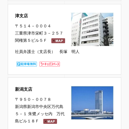
津支店
〒５１４－０００４
三重県津市栄町３－２５７
関権第５ビル５Ｆ
社員弁護士（支店長） 長塚 明人
新潟支店
〒９５０－００７８
新潟県新潟市中央区万代島
５－１ 朱鷺メッセ内 万代
島ビル１８Ｆ